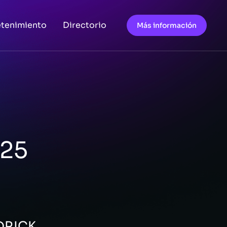
etenimiento
Directorio
Más información
025
DRICK