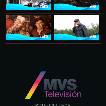
MVS NET, S.A. de C.V.