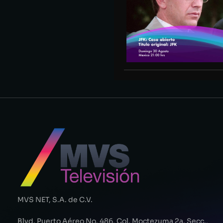
MVS NET, S.A. de C.V.
Blvd. Puerto Aéreo No. 486, Col. Moctezuma 2a. Secc.,