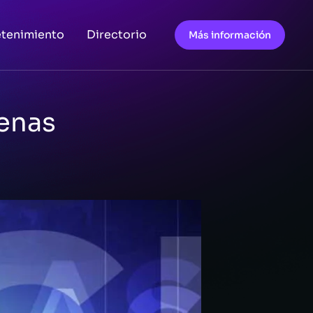
etenimiento
Directorio
Más información
denas