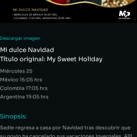
Descargar imagen
Mi dulce Navidad
Título original:
My
Sweet Holiday
M
iércoles
2
5
México 16:05
hrs
Colombia 17:05
hrs
Argentina 19:05
hrs
Sinopsis:
Sadie
regresa a casa por Navidad tras descubrir que
su novio ha cancelado sus vacaciones invernales. Allí