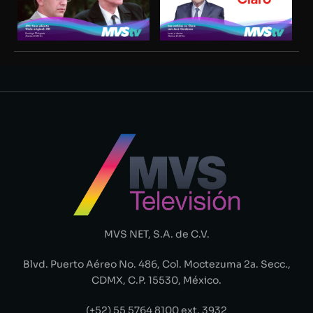
MVS NET, S.A. de C.V.
Blvd. Puerto Aéreo No. 486, Col. Moctezuma 2a. Secc.,
CDMX, C.P. 15530, México.
(+52) 55 5764 8100 ext. 3932