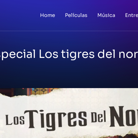
Home
Películas
Música
Entr
pecial Los tigres del no